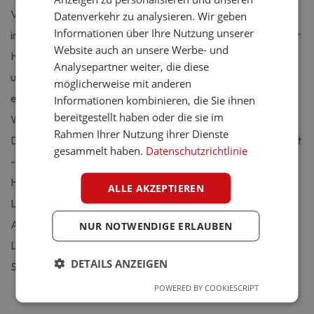
Von der ersten Idee bis zur fertigen Anlage planen,
Datenverkehr zu analysieren. Wir geben
Informationen über Ihre Nutzung unserer
installieren und warten wir Ihre private Beleuchtung aus einer
Website auch an unsere Werbe- und
Hand. Die Beratung startet bei Ihnen vor Ort: Wir schauen
Analysepartner weiter, die diese
uns Räume, Lichtfall und Lebensgewohnheiten an und
möglicherweise mit anderen
entwerfen daraus ein Konzept, das zu Ihnen passt - für
Informationen kombinieren, die Sie ihnen
bereitgestellt haben oder die sie im
Wohnung, Haus oder Sanierungs-Projekt.
Rahmen Ihrer Nutzung ihrer Dienste
Die Installation übernimmt unser Meister-Team aus Frankfurt
gesammelt haben.
Datenschutzrichtlinie
- inklusive LED-Umrüstung, Dimmer-Installation, Smart-
Home-Einbindung, Inbetriebnahme, Programmierung der
ALLE AKZEPTIEREN
Lichtszenen und einer kurzen Einweisung in die Steuerung.
Auf Wunsch kommt der regelmäßige Service dazu, damit
NUR NOTWENDIGE ERLAUBEN
Leuchten und Steuerung dauerhaft stabil laufen. Schreiben
DETAILS ANZEIGEN
Sie uns - wir kommen für ein erstes Gespräch vorbei.
POWERED BY COOKIESCRIPT