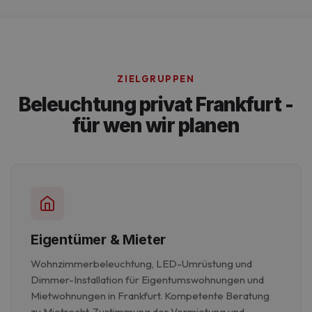
Unbedingt erforderlich
Performance
Targeting
Funktionalität
Unklassifizierte
Unbedingt erforderliche Cookies ermöglichen
wesentliche Kernfunktionen der Website wie die
Benutzeranmeldung und die Kontoverwaltung.
ZIELGRUPPEN
Ohne die unbedingt erforderlichen Cookies kann
die Website nicht ordnungsgemäß verwendet
Beleuchtung privat Frankfurt -
werden.
für wen wir planen
Eigentümer & Mieter
Wohnzimmerbeleuchtung, LED-Umrüstung und
Dimmer-Installation für Eigentumswohnungen und
Mietwohnungen in Frankfurt. Kompetente Beratung
zu Mietrecht, Zustimmung der Vermietung und