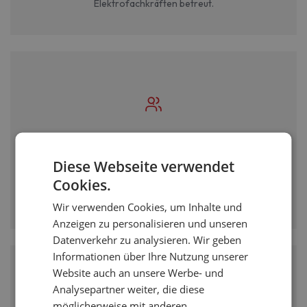
Elektrofachkräften betreut.
Direkter Draht zum Projektleiter
Diese Webseite verwendet
Sie sprechen direkt mit Ihrem persönlichen Projektleiter -
Cookies.
keine Callcenter, keine Warteschleifen. Beratung auf
Augenhöhe.
Wir verwenden Cookies, um Inhalte und
Anzeigen zu personalisieren und unseren
Datenverkehr zu analysieren. Wir geben
Informationen über Ihre Nutzung unserer
Website auch an unsere Werbe- und
Analysepartner weiter, die diese
möglicherweise mit anderen