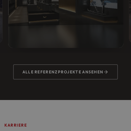
DREAME FLAGSHIP STORE
Vorher:
Rohbau ohne Elektroinfrastruktur.
ALLE REFERENZPROJEKTE ANSEHEN
Nachher:
Komplette Neuinstallation für
Verkaufsfläche, Lager und Werkstatt,
termingerecht zur Ladeneröffnung im MyZeil.
KARRIERE