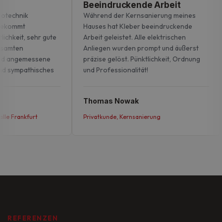
Beeindruckende Arbeit
otechnik
Während der Kernsanierung meines
bekommt
Hauses hat Kleber beeindruckende
ichkeit, sehr gute
Arbeit geleistet. Alle elektrischen
samten
Anliegen wurden prompt und äußerst
nd angemessene
präzise gelöst. Pünktlichkeit, Ordnung
nd sympathisches
und Professionalität!
Thomas Nowak
le Frankfurt
Privatkunde, Kernsanierung
REFERENZEN