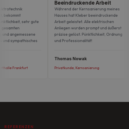
Beeindruckende Arbeit
ktrotechnik
Während der Kernsanierung meines
, bekommt
Hauses hat Kleber beeindruckende
nktlichkeit, sehr gute
Arbeit geleistet. Alle elektrischen
 gesamten
Anliegen wurden prompt und äußerst
g und angemessene
präzise gelöst. Pünktlichkeit, Ordnung
s und sympathisches
und Professionalität!
Thomas Nowak
thalle Frankfurt
Privatkunde, Kernsanierung
REFERENZEN