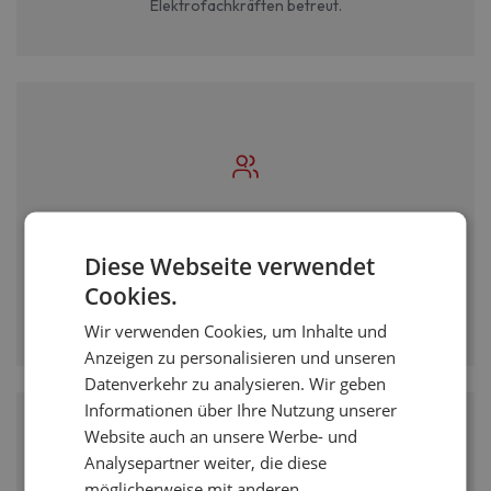
Elektrofachkräften betreut.
Direkter Draht zum Projektleiter
Diese Webseite verwendet
Sie sprechen direkt mit Ihrem persönlichen Projektleiter -
Cookies.
keine Callcenter, keine Warteschleifen. Beratung auf
Augenhöhe.
Wir verwenden Cookies, um Inhalte und
Anzeigen zu personalisieren und unseren
Datenverkehr zu analysieren. Wir geben
Informationen über Ihre Nutzung unserer
Website auch an unsere Werbe- und
Analysepartner weiter, die diese
möglicherweise mit anderen