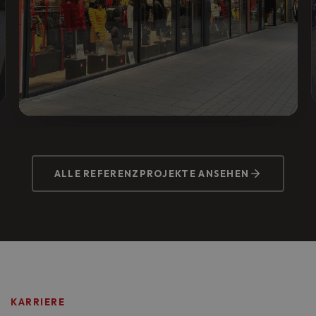
WELLENSTEYN STORE
Vorher:
Veraltete Beleuchtung, hohe
ALLE REFERENZPROJEKTE ANSEHEN
Stromkosten.
Nachher:
LED-Komplettlösung mit Lichtszenen,
60% weniger Energieverbrauch im Main-Taunus-
Zentrum.
KARRIERE