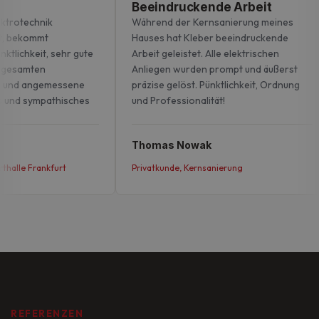
Beeindruckende Arbeit
ktrotechnik
Während der Kernsanierung meines
, bekommt
Hauses hat Kleber beeindruckende
ktlichkeit, sehr gute
Arbeit geleistet. Alle elektrischen
 gesamten
Anliegen wurden prompt und äußerst
 und angemessene
präzise gelöst. Pünktlichkeit, Ordnung
s und sympathisches
und Professionalität!
Thomas Nowak
halle Frankfurt
Privatkunde, Kernsanierung
REFERENZEN