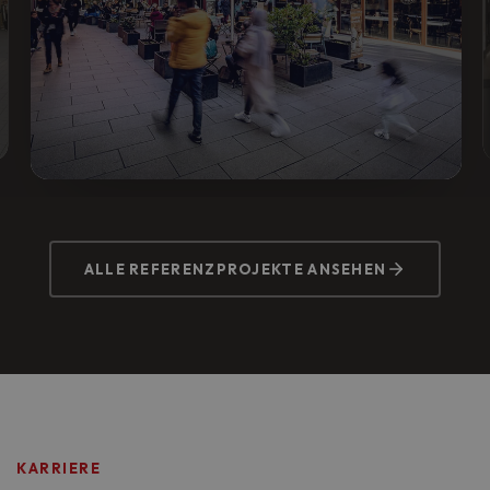
MTZ VISION, SULZBACH
Vorher:
Komplexes Anforderungsprofil mit
ALLE REFERENZPROJEKTE ANSEHEN
Sicherheitstechnik und IT.
Nachher:
Integrierte Komplettlösung mit
Zutrittskontrolle, Alarmanlage und Brandmelder.
KARRIERE