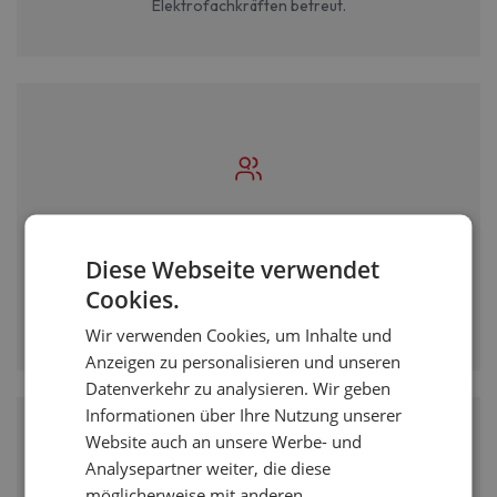
Elektrofachkräften betreut.
Direkter Draht zum Projektleiter
Diese Webseite verwendet
Sie sprechen direkt mit Ihrem persönlichen Projektleiter -
Cookies.
keine Callcenter, keine Warteschleifen. Beratung auf
Augenhöhe.
Wir verwenden Cookies, um Inhalte und
Anzeigen zu personalisieren und unseren
Datenverkehr zu analysieren. Wir geben
Informationen über Ihre Nutzung unserer
Website auch an unsere Werbe- und
Analysepartner weiter, die diese
möglicherweise mit anderen