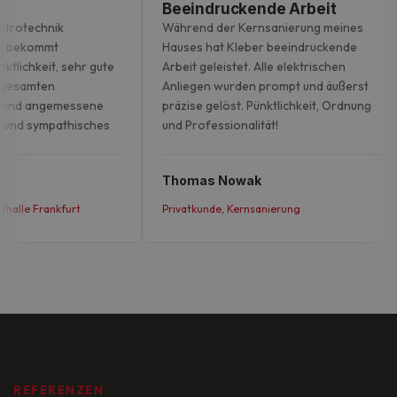
Beeindruckende Arbeit
ktrotechnik
Während der Kernsanierung meines
, bekommt
Hauses hat Kleber beeindruckende
ktlichkeit, sehr gute
Arbeit geleistet. Alle elektrischen
 gesamten
Anliegen wurden prompt und äußerst
 und angemessene
präzise gelöst. Pünktlichkeit, Ordnung
s und sympathisches
und Professionalität!
Thomas Nowak
halle Frankfurt
Privatkunde, Kernsanierung
REFERENZEN