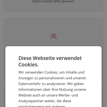
Elektrofachkräften betreut.
Direkter Draht zum Projektleiter
Diese Webseite verwendet
Sie sprechen direkt mit Ihrem persönlichen Projektleiter -
Cookies.
keine Callcenter, keine Warteschleifen. Beratung auf
Augenhöhe.
Wir verwenden Cookies, um Inhalte und
Anzeigen zu personalisieren und unseren
Datenverkehr zu analysieren. Wir geben
Informationen über Ihre Nutzung unserer
Website auch an unsere Werbe- und
Analysepartner weiter, die diese
möglicherweise mit anderen