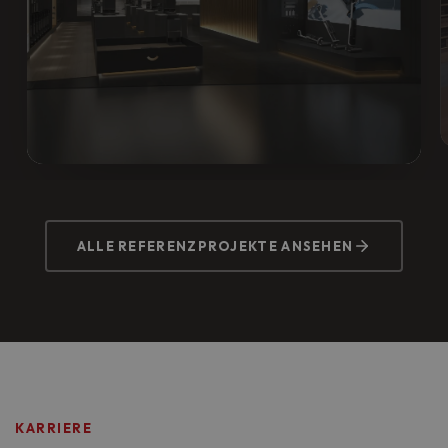
DREAME FLAGSHIP STORE
Vorher:
Rohbau ohne Elektroinfrastruktur.
ALLE REFERENZPROJEKTE ANSEHEN
Nachher:
Komplette Neuinstallation für
Verkaufsfläche, Lager und Werkstatt,
termingerecht zur Ladeneröffnung im MyZeil.
KARRIERE