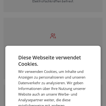
Elektrofachkräften betreut.
Direkter Draht zum Projektleiter
Diese Webseite verwendet
Sie sprechen direkt mit Ihrem persönlichen Projektleiter -
Cookies.
keine Callcenter, keine Warteschleifen. Beratung auf
Augenhöhe.
Wir verwenden Cookies, um Inhalte und
Anzeigen zu personalisieren und unseren
Datenverkehr zu analysieren. Wir geben
Informationen über Ihre Nutzung unserer
Website auch an unsere Werbe- und
Analysepartner weiter, die diese
möglicherweise mit anderen