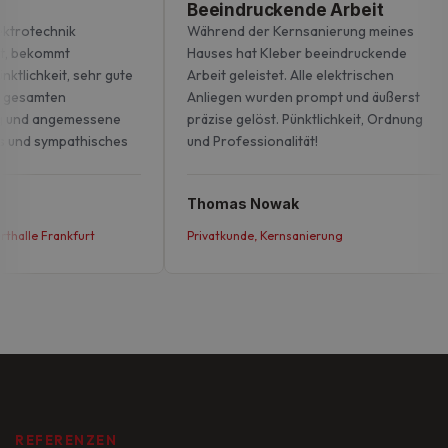
Beeindruckende Arbeit
ktrotechnik
Während der Kernsanierung meines
, bekommt
Hauses hat Kleber beeindruckende
nktlichkeit, sehr gute
Arbeit geleistet. Alle elektrischen
 gesamten
Anliegen wurden prompt und äußerst
g und angemessene
präzise gelöst. Pünktlichkeit, Ordnung
s und sympathisches
und Professionalität!
Thomas Nowak
halle Frankfurt
Privatkunde, Kernsanierung
REFERENZEN