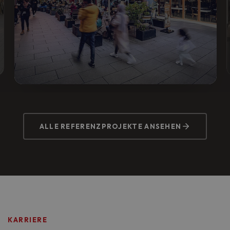
MTZ VISION, SULZBACH
Vorher:
Komplexes Anforderungsprofil mit
ALLE REFERENZPROJEKTE ANSEHEN
Sicherheitstechnik und IT.
Nachher:
Integrierte Komplettlösung mit
Zutrittskontrolle, Alarmanlage und Brandmelder.
KARRIERE