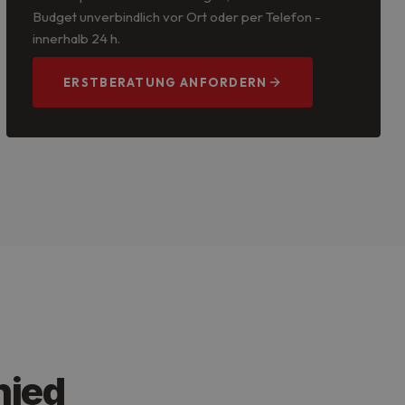
Budget unverbindlich vor Ort oder per Telefon -
innerhalb 24 h.
ERSTBERATUNG ANFORDERN
hied