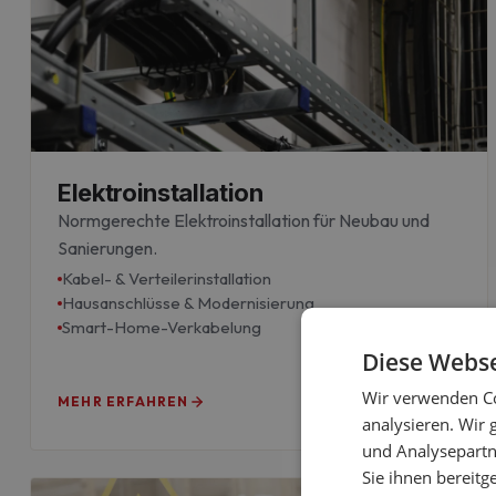
Elektroinstallation
Normgerechte Elektroinstallation für Neubau und
Sanierungen.
Kabel- & Verteilerinstallation
Hausanschlüsse & Modernisierung
Smart-Home-Verkabelung
Diese Webse
Wir verwenden Co
MEHR ERFAHREN
analysieren. Wir
und Analysepartn
Sie ihnen bereitg