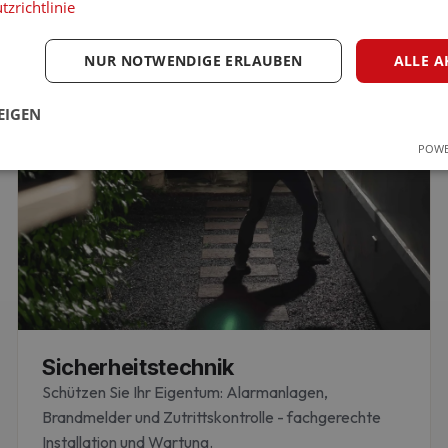
zrichtlinie
NUR NOTWENDIGE ERLAUBEN
ALLE A
EIGEN
POWE
ingt erforderlich
Performance
Targeting
Funktionalität
Unklassifi
iche Cookies ermöglichen wesentliche Kernfunktionen der Website wie die Benutzeran
ne die unbedingt erforderlichen Cookies kann die Website nicht ordnungsgemäß ver
Sicherheitstechnik
Schützen Sie Ihr Eigentum: Alarmanlagen,
Brandmelder und Zutrittskontrolle - fachgerechte
Installation und Wartung.