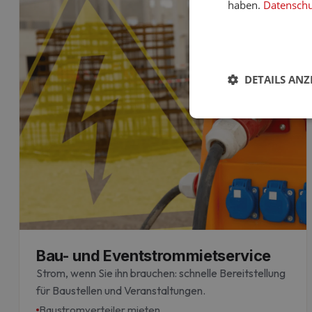
haben.
Datenschut
DETAILS ANZ
Unbed
Unbedingt erforderl
Kontoverwaltung. Oh
Bau- und Eventstrommietservice
Strom, wenn Sie ihn brauchen: schnelle Bereitstellung
für Baustellen und Veranstaltungen.
Baustromverteiler mieten