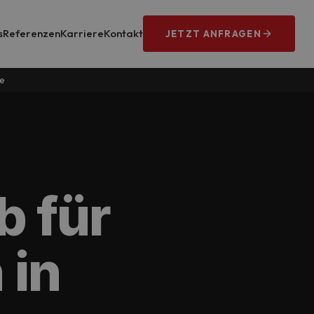
s
Referenzen
Karriere
Kontakt
JETZT ANFRAGEN
e
b für
 in