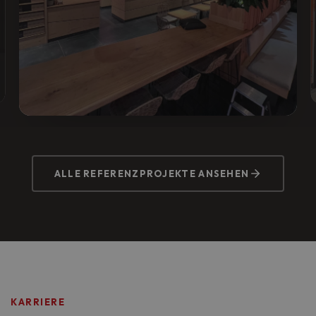
JOY OF MADHU, EUROTHEUM
Vorher:
Standardelektrik mit
ALLE REFERENZPROJEKTE ANSEHEN
Kapazitätsproblemen.
Nachher:
Skalierbare Energieinfrastruktur für
Profi-Küche und Gastraum, normgerecht und
ausfallsicher.
KARRIERE