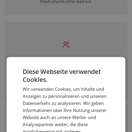
Elektrofachkräften betreut.
Direkter Draht zum Projektleiter
Diese Webseite verwendet
Sie sprechen direkt mit Ihrem persönlichen Projektleiter -
Cookies.
keine Callcenter, keine Warteschleifen. Beratung auf
Augenhöhe.
Wir verwenden Cookies, um Inhalte und
Anzeigen zu personalisieren und unseren
Datenverkehr zu analysieren. Wir geben
Informationen über Ihre Nutzung unserer
Website auch an unsere Werbe- und
Analysepartner weiter, die diese
möglicherweise mit anderen