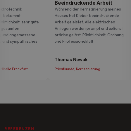
Beeindruckende Arbeit
ktrotechnik
Während der Kernsanierung meines
, bekommt
Hauses hat Kleber beeindruckende
ktlichkeit, sehr gute
Arbeit geleistet. Alle elektrischen
 gesamten
Anliegen wurden prompt und äußerst
 und angemessene
präzise gelöst. Pünktlichkeit, Ordnung
s und sympathisches
und Professionalität!
Thomas Nowak
halle Frankfurt
Privatkunde, Kernsanierung
REFERENZEN